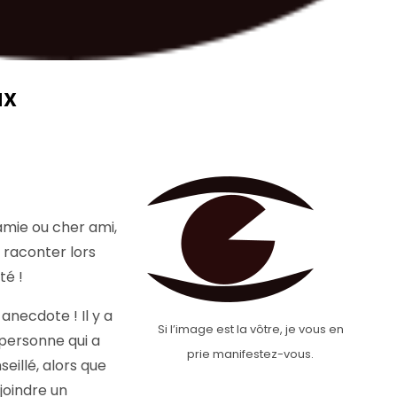
ux
amie ou cher ami,
à raconter lors
té !
 anecdote ! Il y a
Si l’image est la vôtre, je vous en
personne qui a
prie manifestez-vous.
eillé, alors que
ejoindre un