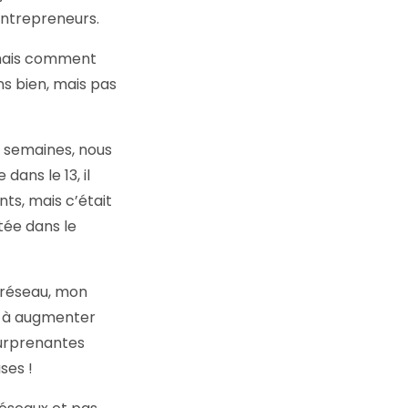
ntrepreneurs.
 mais comment
ns bien, mais pas
s semaines, nous
dans le 13, il
ts, mais c’était
ée dans le
x réseau, mon
é à augmenter
surprenantes
ses !