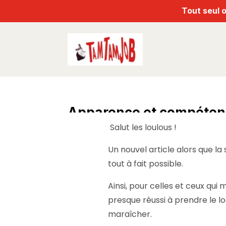
Tout seul o
Apparence et compétence
Salut les loulous !
par
Rico
|
Mar 21, 2025
|
nouveautes
Un nouvel article alors que la
tout à fait possible.
Ainsi, pour celles et ceux qui 
presque réussi à prendre le lo
maraîcher.