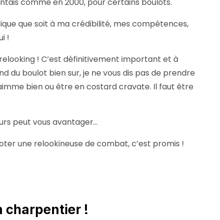
sentais comme en 2000, pour certains boulots.
ique que soit à ma crédibilité, mes compétences,
i !
elooking ! C’est définitivement important et à
nd du boulot bien sur, je ne vous dis pas de prendre
j’aimme bien ou être en costard cravate. Il faut être
leurs peut vous avantager…
goter une relookineuse de combat, c’est promis !
n charpentier !