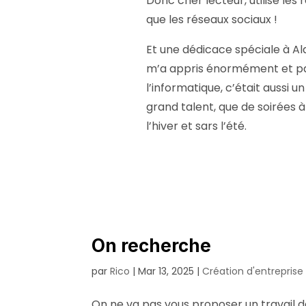
Donc cher lecteur, utilise les
que les réseaux sociaux !
Et une dédicace spéciale à Ala
m’a appris énormément et p
l’informatique, c’était aussi 
grand talent, que de soirées
l’hiver et sars l’été.
On recherche
par
Rico
|
Mar 13, 2025
|
Création d'entreprise
On ne va pas vous proposer un travail 