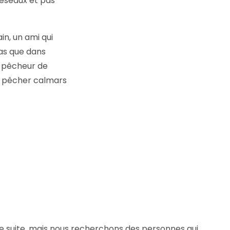
 réseaux et pas
in, un ami qui
as que dans
un pêcheur de
 à pêcher calmars
de suite, mais nous recherchons des personnes qui